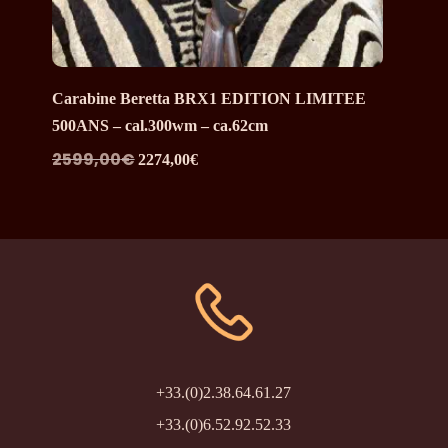
Carabine Beretta BRX1 EDITION LIMITEE
500ANS – cal.300wm – ca.62cm
Le
Le
2599,00
€
2274,00
€
prix
prix
initial
actuel
était :
est :
2599,00€.
2274,00€.
+33.(0)2.38.64.61.27
+33.(0)6.52.92.52.33