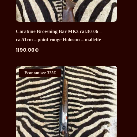
Carabine Browning Bar MK3 cal.30-06 –
ca.51cm – point rouge Holosun – mallette
1190,00
€
Economisez
325€