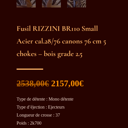
Fusil RIZZINI BR110 Small
Acier cal.28/76 canons 76 cm 5
chokes – bois grade 2.5
Le
Le
2538,00
€
2157,00
€
prix
prix
initial
actuel
Type de détente : Mono détente
était :
est :
Type d’éjection : Ejecteurs
2538,00€.
2157,00€.
Longueur de crosse : 37
Poids : 2k700