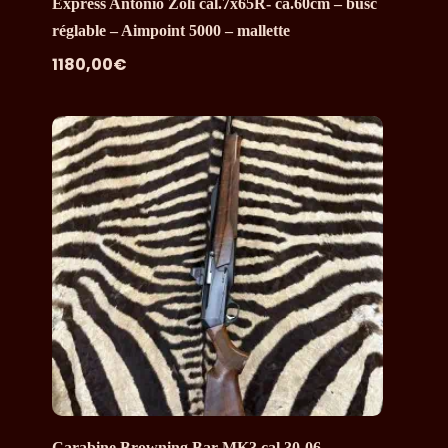
Express Antonio Zoli cal.7x65R- ca.60cm – busc
réglable – Aimpoint 5000 – mallette
1180,00
€
Carabine Browning Bar MK3 cal.30-06 –