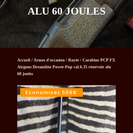
ALU 60 JOULES
Accueil
/
Armes d'occasion
/
Rayée
/ Carabine PCP FX
Airguns Dreamline Power-Pup cal.6.35 réservoir alu
60 joules
Economisez
509€