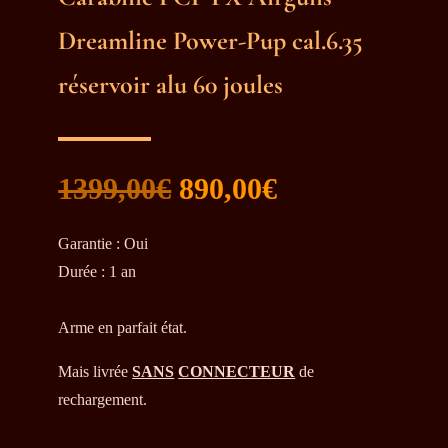
Dreamline Power-Pup cal.6.35
réservoir alu 60 joules
Le
Le
1399,00
€
890,00
€
prix
prix
initial
actuel
Garantie
:
Oui
était :
est :
Durée
:
1 an
1399,00€.
890,00€.
Arme en parfait état.
Mais livrée
SANS
CONNECTEUR
de
rechargement.