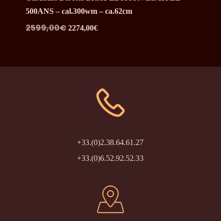
500ANS – cal.300wm – ca.62cm
Le
Le
2599,00
€
2274,00
€
prix
prix
initial
actuel
était :
est :
2599,00€.
2274,00€.
+33.(0)2.38.64.61.27
+33.(0)6.52.92.52.33