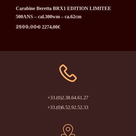
Carabine Beretta BRX1 EDITION LIMITEE
500ANS – cal.300wm – ca.62cm
Le
Le
2599,00
€
2274,00
€
prix
prix
initial
actuel
était :
est :
2599,00€.
2274,00€.
+33.(0)2.38.64.61.27
+33.(0)6.52.92.52.33