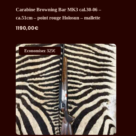
Carabine Browning Bar MK3 cal.30-06 –
ca.51cm – point rouge Holosun – mallette
1190,00
€
Economisez
325€