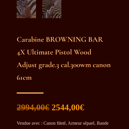
Carabine BROWNING BAR
4X Ultimate Pistol Wood
Adjust grade.3 cal.300wm canon
61cm
Le
Le
2994,00
€
2544,00
€
prix
prix
initial
actuel
Vendue avec
:
Canon fileté, Armeur séparé, Bande
était :
est :