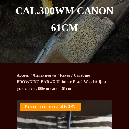
CAL.300WM CANON
61CM
Accueil
/
Armes neuves
/
Rayée
/ Carabine
BROWNING BAR 4X Ultimate Pistol Wood Adjust
grade.3 cal.300wm canon 61cm
Economisez
450€