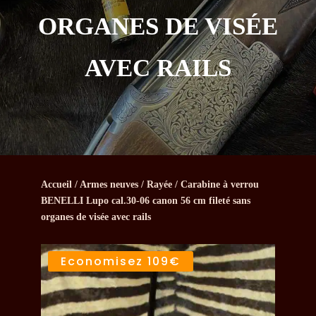
ORGANES DE VISÉE
AVEC RAILS
Accueil
/
Armes neuves
/
Rayée
/ Carabine à verrou
BENELLI Lupo cal.30-06 canon 56 cm fileté sans
organes de visée avec rails
Economisez
109€