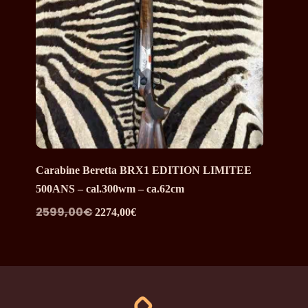
Carabine Beretta BRX1 EDITION LIMITEE
500ANS – cal.300wm – ca.62cm
Le
Le
2599,00
€
2274,00
€
prix
prix
initial
actuel
était :
est :
2599,00€.
2274,00€.