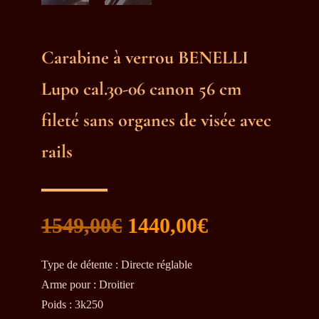
Carabine à verrou BENELLI
Lupo cal.30-06 canon 56 cm
fileté sans organes de visée avec
rails
Le
Le
1549,00
€
1440,00
€
prix
prix
initial
actuel
Type de détente
:
Directe réglable
était :
est :
Arme pour
:
Droitier
1549,00€.
1440,00€.
Poids
:
3k250